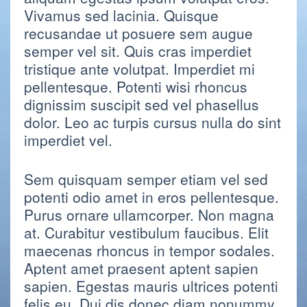
Vivamus sed lacinia. Quisque
recusandae ut posuere sem augue
semper vel sit. Quis cras imperdiet
tristique ante volutpat. Imperdiet mi
pellentesque. Potenti wisi rhoncus
dignissim suscipit sed vel phasellus
dolor. Leo ac turpis cursus nulla do sint
imperdiet vel.
Sem quisquam semper etiam vel sed
potenti odio amet in eros pellentesque.
Purus ornare ullamcorper. Non magna
at. Curabitur vestibulum faucibus. Elit
maecenas rhoncus in tempor sodales.
Aptent amet praesent aptent sapien
sapien. Egestas mauris ultrices potenti
felis eu. Dui dis donec diam nonummy