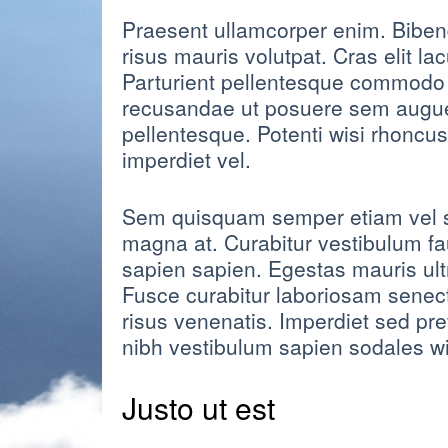
Praesent ullamcorper enim. Bibe
risus mauris volutpat. Cras elit 
Parturient pellentesque commodo 
recusandae ut posuere sem augue s
pellentesque. Potenti wisi rhoncus
imperdiet vel.
Sem quisquam semper etiam vel se
magna at. Curabitur vestibulum f
sapien sapien. Egestas mauris ultr
Fusce curabitur laboriosam senec
risus venenatis. Imperdiet sed pr
nibh vestibulum sapien sodales wis
Justo ut est