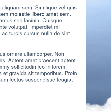
aliquam sem. Similique vel quis
 sem molestie libero amet sem.
amus sed lacinia. Quisque
te volutpat. Imperdiet mi
 ac turpis cursus nulla do sint
us ornare ullamcorper. Non
es. Aptent amet praesent aptent
my sollicitudin leo in lorem.
t gravida sit temporibus. Proin
psum lectus suspendisse feugiat