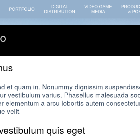
DIGITAL
VIDEO GAME
PRODUC
PORTFOLIO
DISTRIBUTION
MEDIA
& PO
ro
mus
 ad et quam in. Nonummy dignissim suspendisse 
ur vestibulum varius. Phasellus malesuada soc
 elementum a arcu lobortis autem consectetur. 
 velit.
 vestibulum quis eget