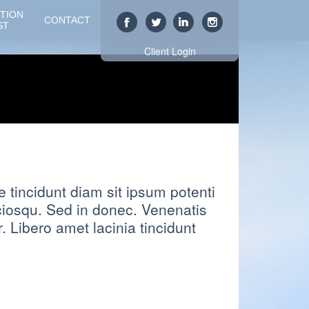
TION
CONTACT
ST
Client Login
tincidunt diam sit ipsum potenti
iosqu. Sed in donec. Venenatis
Libero amet lacinia tincidunt