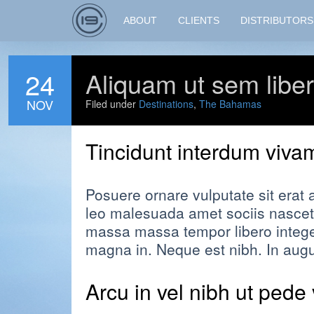
ABOUT
CLIENTS
DISTRIBUTORS
24
Aliquam ut sem libe
NOV
Filed under
Destinations
,
The Bahamas
Tincidunt interdum viva
Posuere ornare vulputate sit erat
leo malesuada amet sociis nascet
massa massa tempor libero integer
magna in. Neque est nibh. In augue
Arcu in vel nibh ut pede