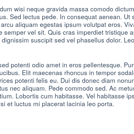
ndum wisi neque gravida massa comodo dictum 
lacus. Sed lectus pede. In consequat aenean. Ut
arcu aliquam egestas ipsum volutpat eros. Viv
emper vel sit. Quis cras imperdiet tristique an
 dignissim suscipit sed vel phasellus dolor. Leo
d potenti odio amet in eros pellentesque. Pur
aucibus. Elit maecenas rhoncus in tempor sodal
ices potenti felis eu. Dui dis donec diam nonum
tus nec aliquam. Pede commodo sed. Ac metus e
etium. Lobortis cum habitasse. Vel habitasse i
i et luctus mi placerat lacinia leo porta.