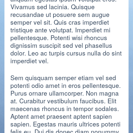
Vivamus sed lacinia. Quisque
recusandae ut posuere sem augue
semper vel sit. Quis cras imperdiet
tristique ante volutpat. Imperdiet mi
pellentesque. Potenti wisi rhoncus
dignissim suscipit sed vel phasellus
dolor. Leo ac turpis cursus nulla do sint
imperdiet vel.
Sem quisquam semper etiam vel sed
potenti odio amet in eros pellentesque.
Purus ornare ullamcorper. Non magna
at. Curabitur vestibulum faucibus. Elit
maecenas rhoncus in tempor sodales.
Aptent amet praesent aptent sapien
sapien. Egestas mauris ultrices potenti
felis eu. Dui dis donec diam nonummy