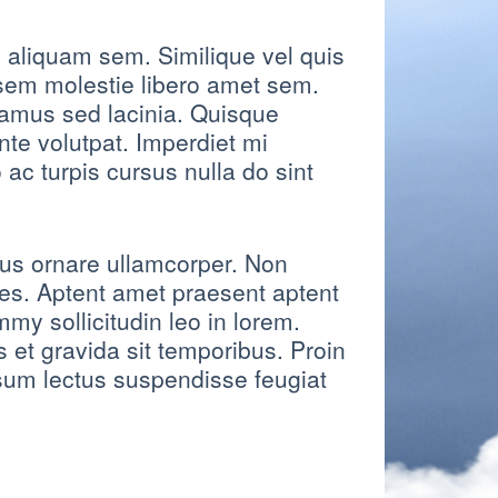
aliquam sem. Similique vel quis
 sem molestie libero amet sem.
amus sed lacinia. Quisque
te volutpat. Imperdiet mi
 ac turpis cursus nulla do sint
us ornare ullamcorper. Non
es. Aptent amet praesent aptent
my sollicitudin leo in lorem.
t gravida sit temporibus. Proin
psum lectus suspendisse feugiat