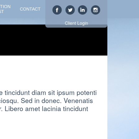
TION
CONTACT
ST
Client Login
tincidunt diam sit ipsum potenti
iosqu. Sed in donec. Venenatis
Libero amet lacinia tincidunt