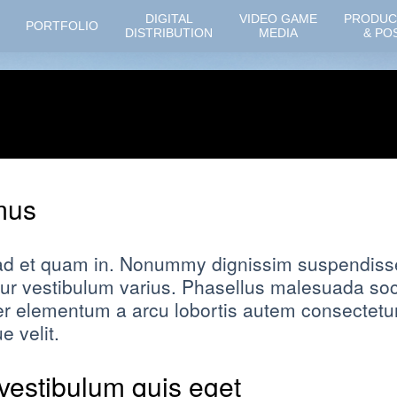
DIGITAL
VIDEO GAME
PRODUC
PORTFOLIO
DISTRIBUTION
MEDIA
& PO
mus
 ad et quam in. Nonummy dignissim suspendisse 
ur vestibulum varius. Phasellus malesuada soc
 elementum a arcu lobortis autem consectetur. 
 velit.
 vestibulum quis eget