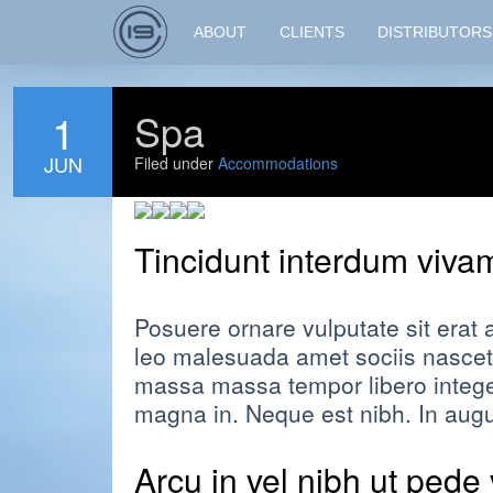
ABOUT
CLIENTS
DISTRIBUTORS
1
Spa
JUN
Filed under
Accommodations
Tincidunt interdum viva
Posuere ornare vulputate sit erat
leo malesuada amet sociis nascet
massa massa tempor libero integer
magna in. Neque est nibh. In augue
Arcu in vel nibh ut pede