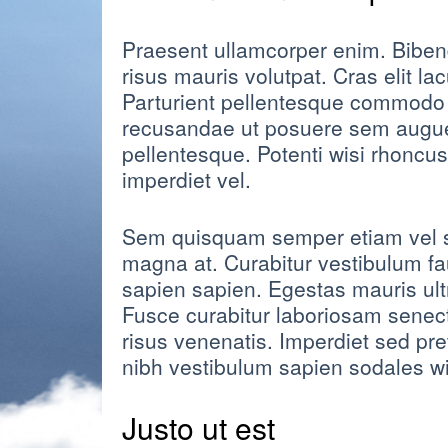
Praesent ullamcorper enim. Bibe
risus mauris volutpat. Cras elit 
Parturient pellentesque commodo 
recusandae ut posuere sem augue s
pellentesque. Potenti wisi rhoncus
imperdiet vel.
Sem quisquam semper etiam vel se
magna at. Curabitur vestibulum f
sapien sapien. Egestas mauris ultr
Fusce curabitur laboriosam senec
risus venenatis. Imperdiet sed pr
nibh vestibulum sapien sodales wis
Justo ut est