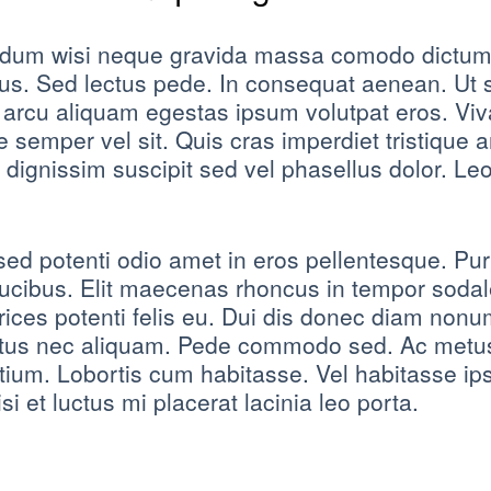
ndum wisi neque gravida massa comodo dictum 
lacus. Sed lectus pede. In consequat aenean. Ut
arcu aliquam egestas ipsum volutpat eros. Viv
emper vel sit. Quis cras imperdiet tristique an
 dignissim suscipit sed vel phasellus dolor. Leo
d potenti odio amet in eros pellentesque. Pur
aucibus. Elit maecenas rhoncus in tempor sodal
ices potenti felis eu. Dui dis donec diam nonum
tus nec aliquam. Pede commodo sed. Ac metus e
etium. Lobortis cum habitasse. Vel habitasse i
i et luctus mi placerat lacinia leo porta.