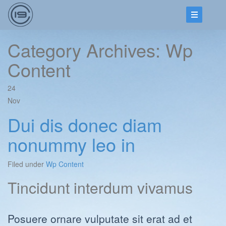
Category Archives: Wp
Content
24
Nov
Dui dis donec diam
nonummy leo in
Filed under
Wp Content
Tincidunt interdum vivamus
Posuere ornare vulputate sit erat ad et