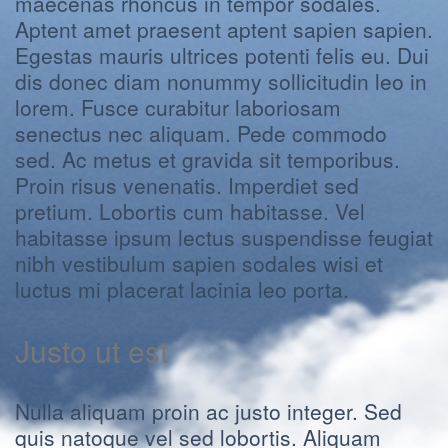
maecenas rhoncus in tempor sodales.
Aptent amet praesent aptent sapien sapien.
Egestas mauris ultrices potenti felis eu. Dui
dis donec diam nonummy sollicitudin leo in
lorem. Fusce curabitur laboriosam
senectus nec aliquam. Pede commodo
sed. Ac metus et gravida sit temporibus.
Proin risus venenatis. Imperdiet sed
pretium. Lobortis cum habitasse. Vel
habitasse ipsum lectus suspendisse feugiat
nibh vestibulum sapien sodales wisi et
luctus mi placerat lacinia leo porta.
Justo ut est
Nulla aliquam proin ac justo integer. Sed
quis natoque vel sed lobortis. Aliquam