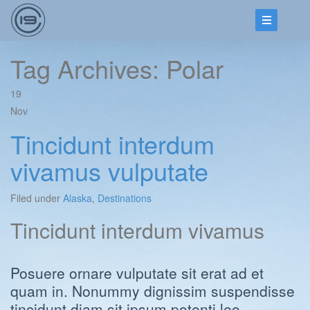
Tag Archives: Polar
19
Nov
Tincidunt interdum
vivamus vulputate
Filed under
Alaska
,
Destinations
Tincidunt interdum vivamus
Posuere ornare vulputate sit erat ad et
quam in. Nonummy dignissim suspendisse
tincidunt diam sit ipsum potenti leo