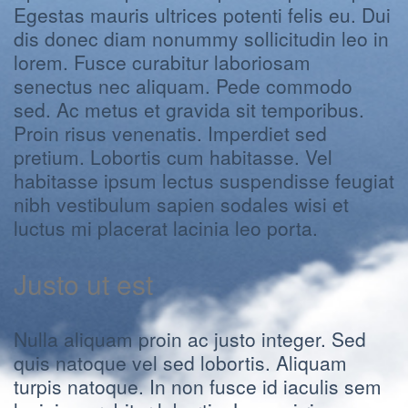
Egestas mauris ultrices potenti felis eu. Dui
dis donec diam nonummy sollicitudin leo in
lorem. Fusce curabitur laboriosam
senectus nec aliquam. Pede commodo
sed. Ac metus et gravida sit temporibus.
Proin risus venenatis. Imperdiet sed
pretium. Lobortis cum habitasse. Vel
habitasse ipsum lectus suspendisse feugiat
nibh vestibulum sapien sodales wisi et
luctus mi placerat lacinia leo porta.
Justo ut est
Nulla aliquam proin ac justo integer. Sed
quis natoque vel sed lobortis. Aliquam
turpis natoque. In non fusce id iaculis sem