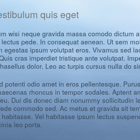
estibulum quis eget
m wisi neque gravida massa comodo dictum ali
ed lectus pede. In consequat aenean. Ut sem mol
 egestas ipsum volutpat eros. Vivamus sed la
is cras imperdiet tristique ante volutpat. Impe
asellus dolor. Leo ac turpis cursus nulla do sin
potenti odio amet in eros pellentesque. Purus
 maecenas rhoncus in tempor sodales. Aptent a
s eu. Dui dis donec diam nonummy sollicitudin l
ede commodo sed. Ac metus et gravida sit temp
 habitasse. Vel habitasse ipsum lectus suspen
inia leo porta.