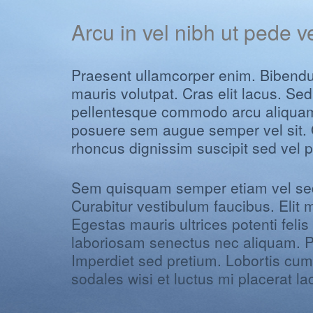
Arcu in vel nibh ut pede v
Praesent ullamcorper enim. Bibendu
mauris volutpat. Cras elit lacus. S
pellentesque commodo arcu aliquam
posuere sem augue semper vel sit. Qu
rhoncus dignissim suscipit sed vel ph
Sem quisquam semper etiam vel sed 
Curabitur vestibulum faucibus. Elit
Egestas mauris ultrices potenti feli
laboriosam senectus nec aliquam. P
Imperdiet sed pretium. Lobortis cum
sodales wisi et luctus mi placerat lac