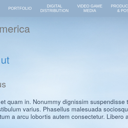
DIGITAL
VIDEO GAME
PRODUC
PORTFOLIO
DISTRIBUTION
MEDIA
& PO
america
 ut
us
d et quam in. Nonummy dignissim suspendisse ti
tibulum varius. Phasellus malesuada sociosqu
um a arcu lobortis autem consectetur. Libero a