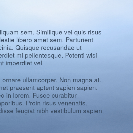
quam sem. Similique vel quis risus
estie libero amet sem. Parturient
cinia. Quisque recusandae ut
rdiet mi pellentesque. Potenti wisi
t imperdiet vel.
 ornare ullamcorper. Non magna at.
met praesent aptent sapien sapien.
eo in lorem. Fusce curabitur
oribus. Proin risus venenatis.
disse feugiat nibh vestibulum sapien